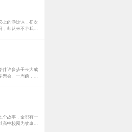
必上的游泳课，初次
日，却从来不带我去
我自己。十二岁那
越来越讨厌他看我的
刑警来到我家。我突
世界吗？——
陪伴许多孩子长大成
学聚会。一周前，神
，在以前上课的教室
公司社长、人气漫画
尾老师。
七个故事，全都有一
以高中校园为故事舞
家庭麻烦百出的《没