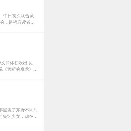
一个身穿白色睡裙的
，但女人径直翻过护
幸。这是我在这里看
篇，中日初次联合策
目的，是祈愿读者能
衷心祈祷《祈念守护
。只要向那棵树祈
这样的信念：每个渺
月乡神社，院落深处
：1、限一人祈念；
。二十出头的玲斗过
中文简体初次出版。
护古树。玲斗对那棵
说《禁断的魔术》。
啦哗啦往家里灌！他
场的汤川学是神探伽
。深夜，玲斗偶然间
，而成为有血有肉
为杀人犯，他会多痛
段离奇视频。长冈生
发现，一个名叫伸吾
的死因。草薙找
事涵盖了东野不同时
伸吾，还曾与长冈共
的失忆少女，却在少
隐瞒着什么。
然附上了妻子的灵
藏了一个悲凉的复仇