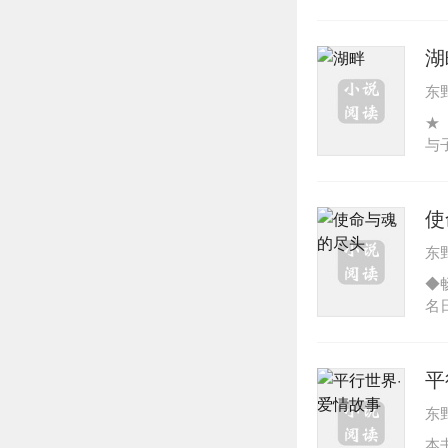
书
圭
首
湖
了
东
已
说
★
但
与
的
从
容
集
但
使
静
东
◆
名
（
来
成
平
都
东
西
现
本