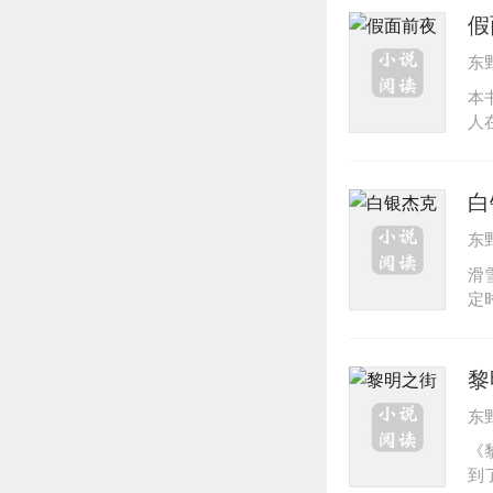
计
假
日
东
本
人
发
假
些
白
星
东
的
滑
定
警
趣
料
黎
晓
东
《
到