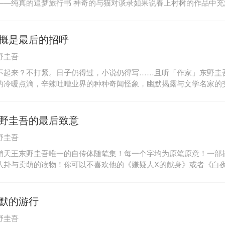
的追梦旅行书 神奇的与猫对谈录如果说春上村树的作品中充满了爵士乐，那么
野圭吾在《梦回都灵》中则充分宣泄了自己对雪地运动的狂热迷恋：
轻小伙，他逼着这小伙去学跳台滑雪，并一路杀到都灵，参加冬奥会
恩。可是，这只擅长跳跃的猫小伙很不想去，于是“顶着乱蓬蓬的头发
概是最后的招呼
种诡计：以美女队员诱惑、以奥运金牌诱惑，还掏肺掏肺地倾诉身为
野圭吾
……在这部充满了个人生活的小说风的自我记录中，东野圭吾以一种
了他所热爱或者厌恶的某些生活形态，他的爱憎分明、特立独行、矛
不起来？不打紧。日子仍得过，小说仍得写……且听「作家」东野圭
固执，都在幽默自嘲的文字中真率地表露出来。
的冷暖点滴，辛辣吐嘈业界的种种奇闻怪象，幽默揭露与文学名家的
明星惊奇的第一类接触，侃侃而谈广泛的极密私人嗜好。有点小刻薄
遥不可及，却也没那么平易近人……什么？跟想象差太多？没关系，
证能挖出东野流强韧的生存哲学！
野圭吾的最后致意
野圭吾
销天王东野圭吾唯一的自传体随笔集！每一个字均为原笔原意！一部
八卦与卖萌的读物！你可以不喜欢他的《嫌疑人X的献身》或者《白
说，但是——八卦永远是有市场的！卖萌永远是无罪的！在这里，你
王的内心独白；将目睹他是怎样从一个任何作品都卖不出去的废柴男
自己的那个“白痴家庭”有什么笑点？他到底有没有结婚？他是怎么糊
默的游行
？他看上了哪位同行的老婆并且在书中公然示爱？他见到广末凉子后
野圭吾
另一位男性更加不能自已？一次次与大奖无缘，他是怎么从新开始的