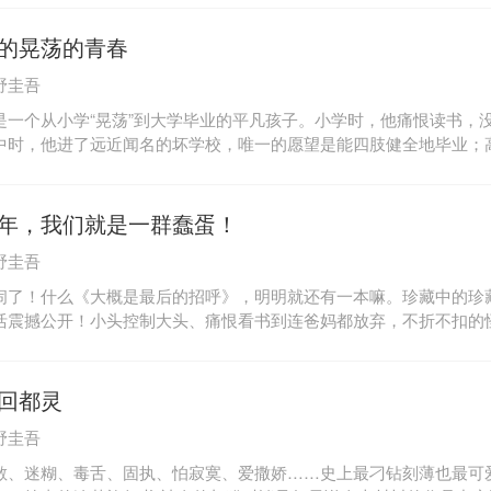
凶手的暗夜》，射箭训练队员告白的《再见了，教练》，难以忍受分
》……
的晃荡的青春
野圭吾
是一个从小学“晃荡”到大学毕业的平凡孩子。小学时，他痛恨读书，
中时，他进了远近闻名的坏学校，唯一的愿望是能四肢健全地毕业；
小龙，“远大理想”是能考上录取线最低的大学；高考落榜进复读班后
没肺的快乐学生。他在一个普通家庭长大，上的全是普通的学校，十
班，没有请过补习老师。正是这段“晃荡”的青春岁月，让他在充分自
年，我们就是一群蠢蛋！
他笑对挫折的勇气与胸怀，保全了让他受用一生的所有天分。如今，
野圭吾
“年度最受欢迎作家”，被媒体誉为“百年一遇的推理大师”。他叫东野
从小学到大学这一人生关键时期的真实经历。
闹了！什么《大概是最后的招呼》，明明就还有一本嘛。珍藏中的珍
活震撼公开！小头控制大头、痛恨看书到连爸妈都放弃，不折不扣的
滑雪、披头四、李小龙……创作《嫌疑犯X的献身》、《麒麟之翼》
梦幻花》……这些无数经典畅销书的东野圭吾，这个让所有书迷无限
家：品学兼优……？错！校园风云人物……？错！异性缘好……？错
回都灵
的所有想象，荒唐有理、恶搞无罪！这才是东野圭吾的“少男时代”。
野圭吾
散、迷糊、毒舌、固执、怕寂寞、爱撒娇……史上最刁钻刻薄也最可