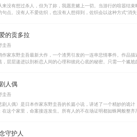
了30道大菜？他曾经租住在不足十平米的平房里，上厕所要跑去屋外
从来没有想过杀人，但为了妳，我愿意赌上一切。当游行的喧嚣结束
；他曾经被读者和评论界抛弃，甚至跑到书店买自己的新书以求提高
的句点。没有人不爱佐织，也没有人想得到，佐织会以这种方式“消失
几年，甚至打算用笔名重新出道……如果你只看过他的小说，如果你
的歌唱才华，她是家里开的居酒屋“并木屋”的活招牌，更是菊野商店
，那么，你真的不了解真实的东野圭吾！如果你希望了解这个水瓶座
孩、众所期待的明日之星。但她在某一天晚上出门后，却再也没有回
“最后的致意”吧！
尸在一间烧毁的破屋里。莲沼宽一是警方眼中的头号嫌犯，他曾涉及
爱的贡多拉
，却靠着狡猾的策略获判无罪。这次他不但故技重施，再次逃过法律
野圭吾
地找上佐织的家人索取赔偿。强烈的憎恨，让菊野商店街弥漫着复仇
警草薙，只能向天才物理学家汤川学求助。想不到行事一向疏离的汤
销作家东野圭吾最新大作，一个渣男引发的一连串悲情事件。作品描
成为并木屋的常客，甚至还与佐织的妹妹约好一起去观赏全市最盛大
葛，层层递进以剖析恋人间的心理和彼此心底的秘密。只需一个尴尬
游行当天，莲沼竟然被人杀死了！究竟是谁杀了他？彷佛说好的一样
过无痕、完美轨迹。总会留下细碎的痕迹和线索。在你嘴角尴尬的弧
有完美的不在场证明。而随着莲沼死去，佐织遇害的真相也一并被埋
的眼神里，在你不自觉攥紧的手心里。在你比平常更用力一些的拥抱
相信，只要靠着汤川的“理性”，就没有解不开的谜题，但似乎早已洞
的人都是潜在的推理家。一场完美的恋情，需要的不仅仅是爱。——
剧人偶
了一个让人意想不到的选择……爱得有多深，恨得就有多重。失去的
强烈。我们总认为“犯罪”离自己很遥远，但平凡善良的你与“犯罪”之
野圭吾
对另一个人的想念与不舍。《沉默的游行》是东野圭吾口中“满意的一
悲剧人偶》是日本作家东野圭吾的长篇小说，讲述了一个精妙的诡计
”系列前所未见的最高杰作。从“伽利略”20年前初登场以来，我们一
：在这个家里，命案接连发生。所有人的不在场证明都如蛛网般整齐
见证了东野圭吾的不断进化。当越来越人性化的汤川遇到的不是残暴
人偶看到了真相。《悲剧人偶》与《恶意》《圣女的救济》等书一起
的凡人；要破解的不是复杂的诡计，而是悲伤的决意，他眼中所映照
野圭吾十大被低估杰作。东野说：“《悲剧人偶》让我明白了自己的
，还是善意的怜悯？
，这部作品可能都是一个转折点。”一个男人把我带上楼，放到架子
念守护人