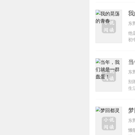
有
夜
我
东
他
初
李
心
长
当
成
东
本
他
别
生
爱
《
作
梦
家
东
懒