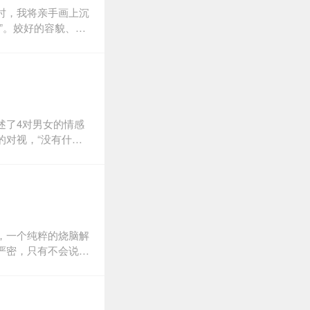
，屋里会有蜈蚣关
时，我将亲手画上沉
销量；他曾经消沉了
”。姣好的容貌、出
只知道他是个畅销作
街中最受欢迎的完美
男人，请仔细阅读这
来，四年后，被发现
一桩残忍的少女命
制裁，甚至还变本加
的气氛。一筹莫展的
川竟然改变作风，不
述了4对男女的情感
的秋祭游行。不料到
的对视，“没有什么
，所有痛恨莲沼的人
度上，在你不自觉回
葬在黑暗中。草薙一
里……”每一个恋爱
悉一切的汤川，却做
东野圭吾
有多珍贵，杀意就有
间的距离，可能只有
作”，更被誉为“伽利
，一个纯粹的烧脑解
路看到汤川学的成长，
严密，只有不会说话
的凶手，而是失去挚
，被日本读者票选为
的，将是理性的正
定位，从各种意义上
上，目光锐利地反复