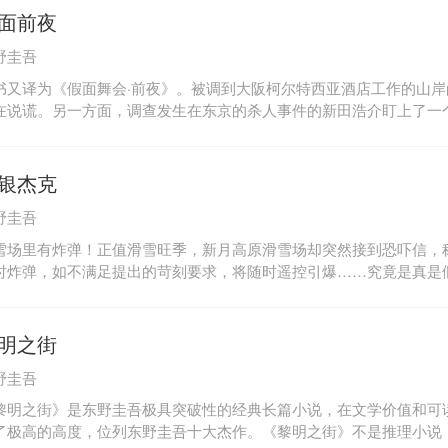
划……书中《REIKO和玲子》《再生魔术的女人》《二十年后的约
面前夜
本富士电视台推理悬疑剧《东野圭吾·悬疑故事》。
野圭吾
书又译为《假面舞会·前夜》。被调到大阪柯尔特西亚酒店工作的山岸
在说谎。另一方面，调查发生在东京的杀人事件的新田浩介盯上了一
当晚自己在大阪，却不肯说出酒店的名字。即使被怀疑杀人也要保守
面系列第2辑《假面前夜》包含4个中篇，讲述的是发生在尚美和新田
故事的主人公形形色色，有消失多年的前男友、料理教室的老师、神
银杰克
族、乏味的大学教授，他们都有各自的假面，是保护假面，还是揭开
野圭吾
酒店前台山岸尚美和年轻的刑警新田浩介会如何应对？4个发人深省
雪场里有炸弹！正值滑雪旺季，新月高原滑雪场却突然接到恐吓信，
时炸弹，如不满足提出的苛刻要求，将随时遥控引爆……究竟是真是
？滑雪场是否立刻关闭？这次事件和一年前的那次血案是否有关联？
的众多滑雪者危在旦夕……经过与恐吓者反复较量和雪山上的惊险追
……究竟谁是真的恐吓者？翻开东野圭吾编写的长篇小说《白银杰克
明之街
！
野圭吾
黎明之街》是东野圭吾极具突破性的经典长篇小说，在文学价值和可
了极高的高度，位列东野圭吾十大杰作。《黎明之街》不是推理小说