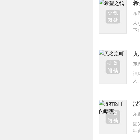
希
东
从
下
人
年
眼
无
然
东
神
人
尾
里
家
没
东
因
种
台