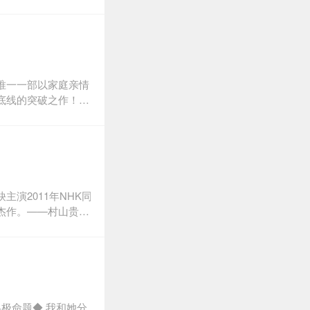
献身》等名著。东野
“《黎明之街》是我
感受——东野圭吾写
女，工作小有所成，
个警察突然找到我，
相信秋叶是无辜的，
唯一一部以家庭亲情
女人一无所知。座钟
底线的突破之作！★
一声，嘴角浮现出笑
到湖边别墅进行考前
丈夫打算报警处理，
灭迹的行列，然而冷
法挣脱……
演2011年NHK同
杰作。——村山贵史
日本亚马逊使命，从
个人都有自己才能完
台上，主刀医生是帝
医生，而母亲正在和
父亲的往事，终于发
极命题◆ 我和她分