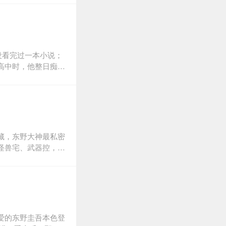
居两地的《无尽长
没看完过一本小说；
高中时，他整日痴迷
，他依然是全校最没
几年间，没有进过特
由的环境下成长，养
他已连续多年当选日
圭吾，这本书讲述了
藏，东野大神最私密
怪兽宅、武器控，热
、《解忧杂货店》、
憧憬、不断脑补的大
！颠覆你对神秘大作
爱的东野圭吾本色登