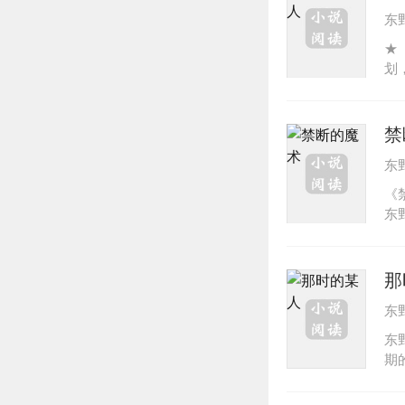
打
东
女
栏
★
到
划
对
人
念
禁
小
东
有
2
《
得
东
树
东
忍
利
走
的
那
苦
东
前
的
东
到
期
同
女
魂