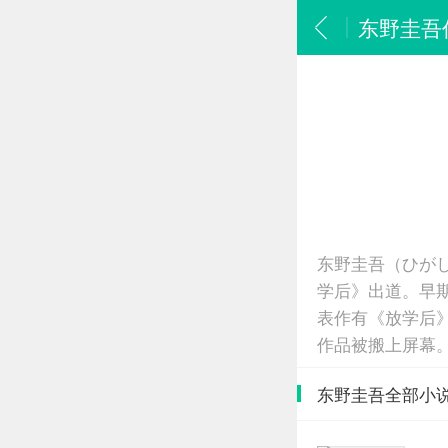
东野圭吾
东野圭吾（ひがし
学后》出道。早
表作有《放学后
作品被搬上屏幕
东野圭吾全部小说