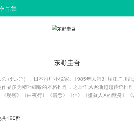
作品集
东野圭吾
の けいご），日本推理小说家。1985年以第31届江户川
期作品多为精巧细致的本格推理，之后作风逐渐超越传统推理
》《秘密》《白夜行》《暗恋》《信》《嫌疑人X的献身》《
。
共120部