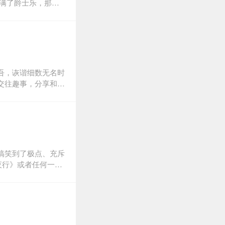
家里的猫变成了一个
，拿个金牌，向自己
”的东野大叔耍出了
资深滑雪迷的各种委
近乎撒娇的方式，展
盾优柔以及不可思议
吾，诙谐细数无名时
交往趣事，分享和电
，有点重名利；没那
你可以再靠近一些，
搞笑到了极点、充斥
夜行》或者任何一部
将看到日本推理第一
成为畅销君！东野口
里糊涂成为推理作家
口水四溢，却为什么
？他是如何一顿饭吃