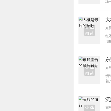
场——纯真
东
年
报
大
各
东
屈
示
红
的
期
影
么
保
东
东
畅
着
小
天
中
沉
的
东
对