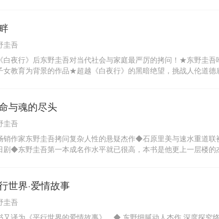
结尾，日本销量超200万册，比肩《白夜行》《秘密》《嫌疑人X的
吾对《黎明之街》非常满意，认为完成度超出了自己的预期，他说：
部以爱恋为主题的小说，没想到完成得这么好。希望读者会有这样的
畔
和以往不太一样的东西，不过也很不错呢。”我快四十岁了，家有妻
野圭吾
过了可以执着于恋爱的年龄，但我无法自拔地爱上了新同事秋叶。一
秋叶是十五年前一桩命案的嫌疑人，案子的诉讼时效就要到了。我想
《白夜行》后东野圭吾对当代社会与家庭最严厉的拷问！★东野圭吾
万一不是呢？我不敢再想下去。我突然意识到自己其实对深爱的这个
子女教育为背景的作品★超越《白夜行》的黑暗绝望，挑战人伦道德
指针过了零点，秋叶紧闭的眼中溢出了泪水。她慢慢睁开眼睛，长叹
小说到同名电影均在日本引起轰动为了孩子的入学考试，四个家庭来
，说：“时效到期，一切都结束了。这么长时间真是辛苦你们了。”
训。丈夫的情人尾随而至，却在深夜遇害。妻子坦白：“是我杀的。”
邻居们竭力帮助妻子隐瞒罪行，在众人的劝说下丈夫终于加入了毁尸
命与魂的尽头
下来他才意识到这一切非常不合情理。当真相被揭开之时，他却已无
野圭吾
畅销作家东野圭吾拷问复杂人性的悬疑杰作◆石原里美与速水重道联袂主
日剧◆东野圭吾第一本成名作水平就已很高，本书是他更上一层楼的
日本推理评论家）◆东野圭吾对这本书完成了一个作家的使命。——
都不是一个过时的词。现代社会的人们还有多少人抱有使命感呢？每
的使命，每个人都怀抱着使命出生。夕纪的父亲因动脉瘤死在了手术
行世界·爱情故事
大学医院心脏血管外科的西园。十几年后，夕纪成为了该医院的实习
野圭吾
园谈婚论嫁。夕纪对父亲的死一直持有怀疑。她暗中调查西园，打听
了一个秘密。
书又译为《平行世界的爱情故事》。◆ 东野细腻动人杰作 深度探究终