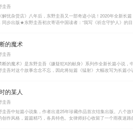
量我，随即离开，这让我猛地嗅到了危险的气息。不久，悲鸣响起，
野圭吾
人从我面前跑过，冲向阳台。我身后的房间里冲出来两个人大声呼喊
，纵身跳下。人们称我为悲剧人偶，说我会给每个拥有我的人带去不
《解忧杂货店》八年后，东野圭吾又一部奇迹小说！2020年全新长
的第一件事。
，同步出版★东野圭吾初次寄语中国读者：“我写《祈念守护人》的
明天充满希望，愿这本书能让人们在如今这样的情况下振奋一点点。
》能带给中国读者些许温暖 。”★迷茫而平凡的人，这世上到处都是
，愿望就能实现，真的会有这样的奇迹哦！★《祈念守护人》传递出
断的魔术
的生命都值得过好这一生离东京一个多小时车程的小镇，有座古老的
野圭吾
一棵巨大的古树。传说只要向它祈念，愿望就会实现。祈念规则如下
、限深夜进行，事先须预约；3、不限许愿内容，即便是希望别人去死
禁断的魔术》是东野圭吾《嫌疑犯X的献身》系列作全新长篇小说，
一团糟，正走投无路时，一个神秘人出巨资救了他，条件是要他去守
野圭吾对这个故事念念不忘，因此将短篇《猛射》大幅改写为长篇小
一无所知，也不相信传说。如果愿望可以实现，想要的当然还是钱哗
野圭吾中意之作。东野圭吾说：“我敢断言，在《禁断的魔术》里登
不住笑了。可他惊讶地发现，来祈念的人很多，态度还都庄重得可怕
略系列中最棒的。《嫌疑犯X的献身》后，他不再只是小说中的棋子
近古树，听到树里传来一阵奇怪的哼唱声。
‘人’。我想在这个故事中对汤川 加以试炼。如果有人差点因为他而成
时的某人
，又会怎么承担责任呢？”自由撰稿人长冈在家中遇害，现场留有一
野圭吾
反对一项新城计划，并在调查该计划的发起者。负责此案的警官草薙
人在案发后突然失踪，长冈曾联系过他所在的工厂，并追查过他姐姐
野圭吾中短篇小说集，作者出道25年珍藏作品首次结集出版。八个故
“神探伽利略”汤川学寻求帮助，发现他与新城计划有关，并早已认识
的创作风格，篇篇精巧，各具特色。女律师好心收留了一个雨夜迷路
看过那段视频。一直帮助警方解开谜团的汤川学，这一次似乎在极力
的随身手帕里发现了一把带血的匕首；车祸中幸存的女儿，苏醒后居
；一对夫妇幸运领养了一个刚出生的婴儿，婴儿天使般的面孔后却隐