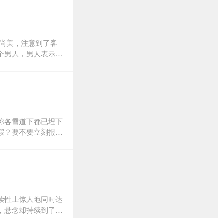
定》被改编为剧集收入
尚美，注意到了客
个男人，男人表示案
的秘密到底是什么？
相遇之前的故事。这
秘的作家、狂热的追
假面，尚是职场新人
的故事将给出答案。
称各雪道下都已埋下
假？要不要立刻报
在滑雪场尽情享受雪
踪，结果如此出人意
》，谜底等你来揭
读性上惊人地同时达
，悬念却持续到了全