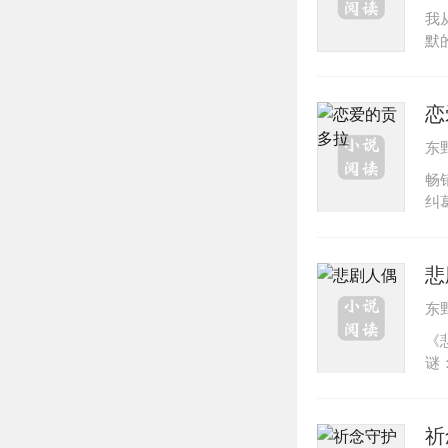
下
我
顾
默
十
色
家
女
部
陈
恋
案
东
厉
刑
畅
但
纠
了
雁
都
避
直
中
悲
出
多
东
你
《
略
谜
也
的
爱
东
义
说
祈