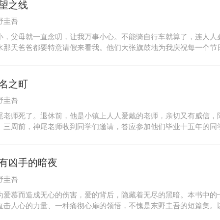
望之线
野圭吾
小，父母就一直念叨，让我万事小心。不能骑自行车就算了，连人人
水那天爸爸都要特意请假来看我。他们大张旗鼓地为我庆祝每一个节
多的地方。我是被爱浸泡的标本，一个满载希望的容器。我唯独不是
，妈妈也去世了。我们的五口之家，现在只有我和爸爸两个人了。我
神，既像是害怕，又像是顾忌什么，令我满心烦躁。一天下午，两个
名之町
好害怕：不会是爸爸出事了吧？——你曾想过，自己为什么来到这个
野圭吾
尾老师死了。退休前，他是小镇上人人爱戴的老师，亲切又有威信，
。三周前，神尾老师收到同学们邀请，答应参加他们毕业十五年的同
老师在自家后院被杀害，尸体被上门拜访的学生发现。同学聚会当天
，活跃于各行各业的学生们坐在了一起：银行职员、居酒屋老板、IT
……只听哗啦一声，教室的前门开了。门口站着的，是已经死去的神
有凶手的暗夜
野圭吾
为爱慕而造成无心的伤害，爱的背后，隐藏着无尽的黑暗。本书中的
直击人心的力量、一种痛彻心扉的领悟，不愧是东野圭吾的短篇集。
的《小小故意事件》，以白领职场为故事舞台的《白色凶器》，问题