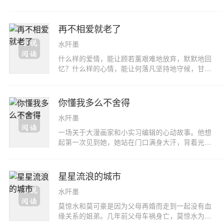
的文章类型和我喜欢的很像，比如我们都记得很久
相干的人，却因为已经结成的果，而必须走到了一
很久之前《花火》上登过的一篇文章，用文字营造
起。她是撞了南墙也要撞个窟窿的小铁锹，誓死要
出一种压抑的、绝望的，但同时又美好的，想要挣
挖开他那千年铜铸臭硬大墙角。他问，是我运气太
再不相爱就老了
扎着走下去的属于少年的夏天。不过以美好的少年
好了？她笑，是你太倒霉。他束手就擒，她满载而
和压抑的少女为起点，墨小兔已经开始走向更远的
水阡墨
归。
地方了。
什么样的爱情，能让顾若薰艰难地放弃，默默地回
忆？什么样的心情，能让何落凡坚持地守候，甘心
地付出？ 什么样的感情，能让幸月萱爱得那么累那
么美？有时候想忘记点什么，还是挺难的，就算是
不想不问不提及，偶尔一次跳出来，心还是会一
你懂我多么不舍得
紧， 那些拥有过的、感动过的曾经，真的再也找不
水阡墨
回了吗？
一场关于大漫画家和小实习编辑的心动故事。他想
起第一次见到她，她站在门口满身大汗，背着光，
好似从光影的深处披荆斩棘而来。她是伤痕累累的
小兽，撞入了他编织的网里。他对她说请进，她对
他微笑。你情我愿，那便是爱情最初的模样了。如
星星流浪的城市
果一切停留在最初，那该有多好……原来以为白薯
水阡墨
是赶画稿赶得发神经，随便来扯皮的。她的消息确
实没有他灵通，他们那个漫画家圈子彼此都熟悉，
莫惊水和莫可豪是因为父母再婚而走到一起没有血
所以一点风吹草动就知道得很清楚。没想到那个人
缘关系的姐弟。几年前父母车祸身亡，莫惊水为了
回来。他去日本进修，好几年了，久到让她好像快