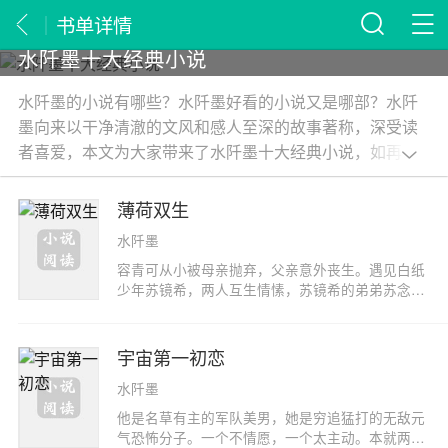
书单详情
水阡墨十大经典小说
水阡墨的小说有哪些？水阡墨好看的小说又是哪部？水阡
墨向来以干净清澈的文风和感人至深的故事著称，深受读
者喜爱，本文为大家带来了水阡墨十大经典小说，如再不
相爱就老了、我的奇妙男友、不配等等，这份水阡墨小说
推荐中你看过的小说有哪些呢？
薄荷双生
水阡墨
容青可从小被母亲抛弃，父亲意外丧生。遇见白纸
少年苏镜希，两人互生情愫，苏镜希的弟弟苏念喜
欢上了青可。而这时容青可发现堂弟容青夏的死因
另有隐情，坚持与苏镜希断绝来往。与她反目的好
友陶林织也彻底的背叛……其实我不太会说故事，
宇宙第一初恋
也不太会用文字很好地表达自己。我不知道这么
水阡墨
说，会不会被人认为是在装模作样，而墨小兔会不
会后悔把这么重要的序言交给一个文字水平不太高
他是名草有主的军队美男，她是穷追猛打的无敌元
的人写——哇咔咔，后悔也来不及了！墨小兔喜欢
气恐怖分子。一个不情愿，一个太主动。本就两不