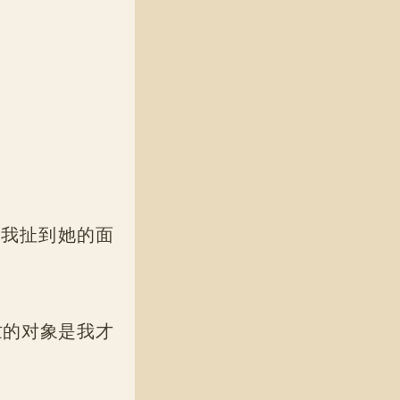
将我扯到她的面
忙的对象是我才