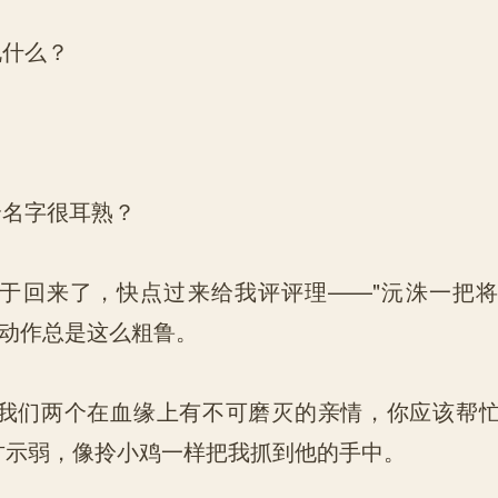
什么？
名字很耳熟？
于回来了，快点过来给我评评理——"沅洙一把
动作总是这么粗鲁。
我们两个在血缘上有不可磨灭的亲情，你应该帮
甘示弱，像拎小鸡一样把我抓到他的手中。