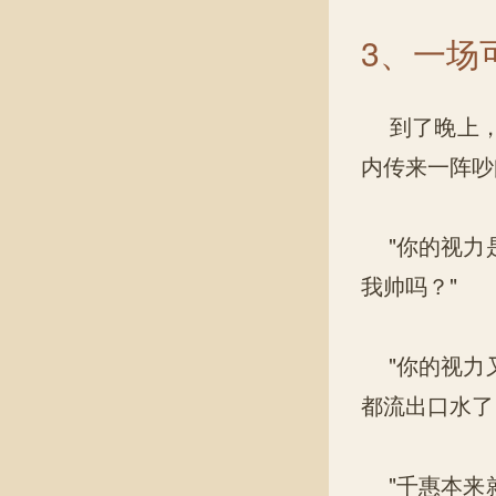
3、一场
到了晚上，
内传来一阵吵
"你的视力
我帅吗？"
"你的视力
都流出口水了
"千惠本来