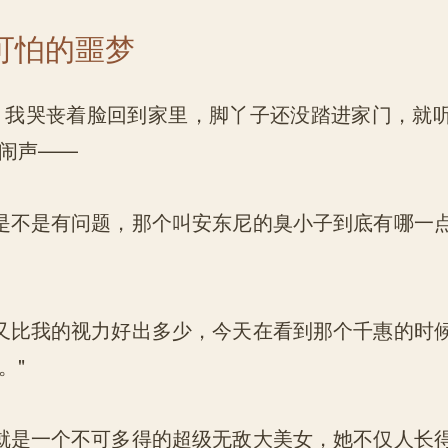
可怕的噩梦
我哭丧着脸回到家里，脚丫子还没踏进家门，就
闹声——
是不是有问题，那个叫安东尼的臭小子到底有哪一
又比我的视力好出多少，今天在看到那个千惠的时
。"
就是一个不可多得的超级无敌大美女，她不仅人长