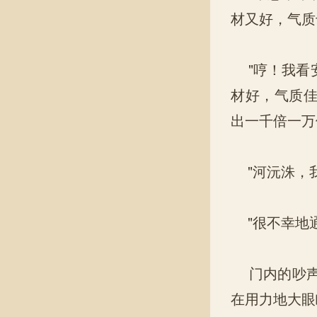
材又好，气质
"哼！我看
材好，气质
出一千倍一万
"河沅洙，我
"很不幸地通
门内的吵声
在用力地大眼