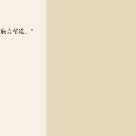
底会帮谁。"