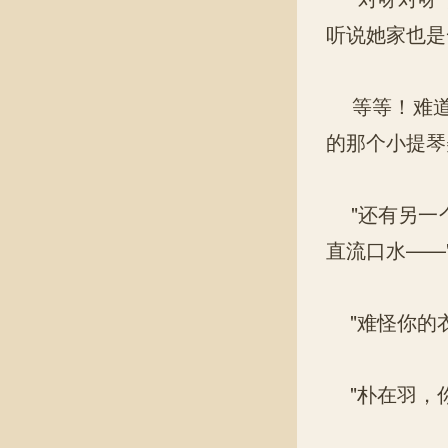
听说她家也是
等等！难道
的那个小提琴
"还有另一
直流口水——
"难怪你的衣
"朴在羽，你