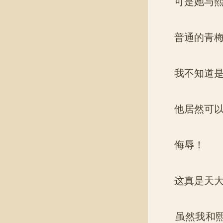
可是她与熙
普通的青梅
我不知道是
他居然可以
侮辱！
这真是天大
虽然我和熙