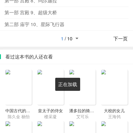
第一部 宫殿 8、玛尔迦拉
第一部 宫殿 9、超级大桥
第二部 庙宇 10、星际飞行器
1
/
10
下一页
看过这本书的人还在看
正在加载
中国古代的天文与历法
皇太子的侍女
潘多拉的骑士们之时之女王
大校的女儿
陈久金 杨怡
楼采凝
艾可乐
王海鸰