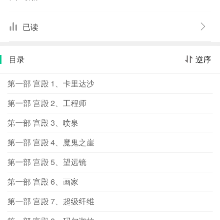
实现的梦想。但摩根要面对的，除了世俗舆论、宗教僧侣
的轮番挑战，还有无穷的技术困难。这是一首歌颂人类精
已读
神的伟大赞歌，是科幻“黄金时代”最宝贵的精神财富。
目录
逆序
第一部 宫殿 1、卡里达沙
第一部 宫殿 2、工程师
第一部 宫殿 3、喷泉
第一部 宫殿 4、魔鬼之崖
第一部 宫殿 5、望远镜
第一部 宫殿 6、画家
第一部 宫殿 7、超级纤维