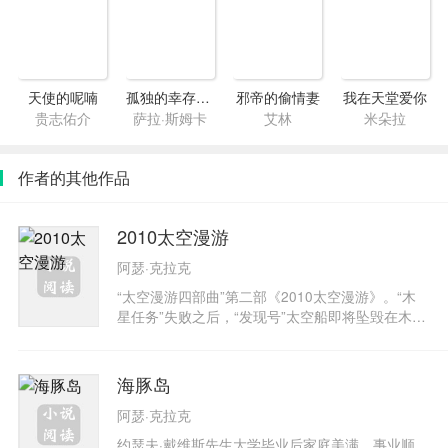
天使的呢喃
孤独的幸存者2·纯如白雪
邪帝的偷情妻
我在天堂爱你
贵志佑介
萨拉·斯姆卡
艾林
米朵拉
作者的其他作品
2010太空漫游
阿瑟·克拉克
“太空漫游四部曲”第二部《2010太空漫游》。“木
星任务”失败之后，“发现号”太空船即将坠毁在木星
上。弗洛伊德博士带队，美苏合作前往救援。等他
们一行人好不容易与“发现号” 汇合，却发现船上惟
一幸存的太空人鲍曼已经变成了“星童”，他还透过
海豚岛
“哈尔”的银幕，警告博士等人必须在15天之内离开
阿瑟·克拉克
木星……在阿瑟·克拉克众多作品中，以“太空漫
游”四部曲最为脍炙人口，他用丰富的第一手太空
约瑟夫·戴维斯先生大学毕业后家庭美满，事业顺