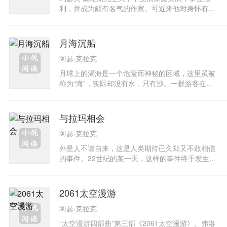
科学资料，创造出比现实太空科技更为创新的场
利，并成为颇有名气的作家。可近来他对身怀有孕
景；而他扎实的科学背景，更使作品中提到的科技
的妻子的行为举止常常感到迷惑不解。一次，在天
情节具有强大的说服力。
文俱乐部里，他听到了有关火星人利用宇宙射线改
造地球人的说法，联想妻子的情况，他十分担心自
月海沉船
己即将出生的孩子受到宇宙射线的影响：于是，戴
阿瑟·克拉克
维斯前往赫德曼·斯代玎大夫处咨询，大夫建议他到
各处进行调查、调查的结果显示地球上确实出现了
月球上的渴海是一个危险而神秘的区域，这里虽被
一批不同于普通人、头脑异常清晰的高智慧型人
称为“海”，实际却没有水，只有沙。一群游客在此
类。经过分析；他们认为，企图入侵地球的火星人
游览时，沉寂了几百万年的月球突然苏醒，“西灵
由于无法适应地球的生存条件便试图通过改造地球
号”游轮被性质独特的沙海所淹没，乘客们身陷囹
人的大脑来达到这一目的，制造出地球人身体、火
圄。时间紧迫，月球上危机四伏，意想不到的麻烦
与拉玛相会
星人头脑的新人类，并且新人类已经开始出现在地
接踵而至，救援行动困难重重。困境中的人类将如
球上……
阿瑟·克拉克
何作为？人性将如何表现？面对险恶环境的挑战，
人类将如何应对？克拉克秉持一贯的严谨和技术流
外星人不请自来，这是人类期待已久却又不敢相信
风格，讲述了一场惊心动魄的救援行动。
的事件。22世纪的某一天，这样的事件终于发生了
——一艘巨大的宇宙飞船自外太空悄然而至。它的
到来解答了困扰人类多年的那个问题：茫茫宇宙之
中，我们并非孑然独处；除我们之外，这里还有其
2061太空漫游
他智慧种族，科技水平远远高于我们。人类将它命
阿瑟·克拉克
名为拉玛，派遣了自己的飞船与它会合。但种种迹
象表明，拉玛似乎已是一艘死船，仅在自动程序引
“太空漫游四部曲”第三部《2061太空漫游》。弗洛