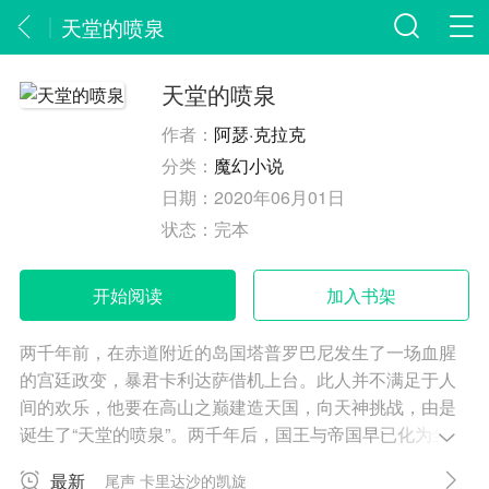
天堂的喷泉
天堂的喷泉
作者：
阿瑟·克拉克
分类：
魔幻小说
日期：
2020年06月01日
状态：
完本
开始阅读
加入书架
两千年前，在赤道附近的岛国塔普罗巴尼发生了一场血腥
的宫廷政变，暴君卡利达萨借机上台。此人并不满足于人
间的欢乐，他要在高山之巅建造天国，向天神挑战，由是
诞生了“天堂的喷泉”。两千年后，国王与帝国早已化为尘
土，人类迈向了太空时代。为方便快捷地进入太空，工程
最新
尾声 卡里达沙的凯旋
师摩根要在“天堂的喷泉”旧址建造登天电梯，实现前人未曾