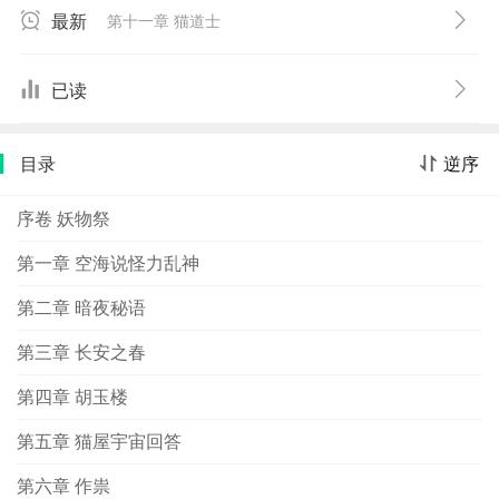
宗的嫡长子，也就是皇太子李诵即将病倒。果然，这两则
最新
第十一章 猫道士
预言都被证实了。辉煌壮丽的长安城笼罩在一股诡谲的妖
异氛围之中。与此同时，日本国派遣的学问僧空海与儒生
橘逸势在历经海难漂泊之后，排除万难，顺着运河，往长
已读
安前进。两人在洛阳邂逅到了一位谜样的道士丹翁后，终
于抵达长安。深藏不露的空海与天资聪颖的橘逸势于是被
目录
逆序
一步步卷入唐国的妖异鬼宴风暴之中。此时，刘云樵业已
中邪失常。空海和青龙寺的僧人凤鸣齐力为刘云樵驱除身
序卷 妖物祭
上的秽气后，听他道出事情始末……
第一章 空海说怪力乱神
第二章 暗夜秘语
第三章 长安之春
第四章 胡玉楼
第五章 猫屋宇宙回答
第六章 作祟