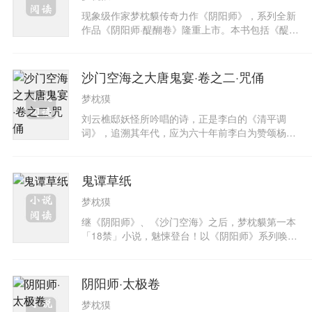
岭。深町诚随同多年登山好友登顶圣母峰，打算以
现象级作家梦枕貘传奇力作《阴阳师》，系列全新
摄影为他们的人生壮举留下纪念。这群山友都是五
作品《阴阳师·醍醐卷》隆重上市。本书包括《醍醐
十岁开外的中年人，为了一生的梦想，毅然将人生
卷》与《醉月卷》两卷故事。夜晚的平安京，天象
投注在这趟挑战。但是他们失败了，还因此失去两
异动，怪事频发。月亮高挂空中，不再转移，星陨
条人命。深町不想回日本面对残酷的现实，因而流
如雨；月夜之下，屡屡出现一头妖虎，吞噬无辜，
沙门空海之大唐鬼宴·卷之二·咒俑
连在尼泊尔首都加德满都浑沌度日。他在加德满都
口中还吟诵着白居易的诗词；橘为次偶遇蜘蛛女
的黑市中无意间发现一台老旧的柯达相机，他不仅
梦枕獏
妖，竟然被吸走双目；藤原实贞突染怪病，变身绿
认出这可能是马洛里登山时所使用的机种，更因此
眼蜈蚣；朱雀门上更有一位俊俏的鬼怪，以绝世美
刘云樵邸妖怪所吟唱的诗，正是李白的《清平调
和羽生丈二不期而遇。他为何出现在尼泊尔？相机
人为赌注，摆开神秘棋局……绝代阴阳师安倍晴明
词》，追溯其年代，应为六十年前李白为赞颂杨贵
是不是真能解开马洛里事件的真相？深町决定回到
与吹笛名手源博雅游走于阴阳两界，在谈笑间破解
妃之美所写的诗曲，揭露此事的是名为“白居易”的
日本，藉由回忆与查访，逐渐勾勒出羽生的性格与
一桩桩离奇事件，为人鬼解忧。
官吏。李白因此事而为受玄宗所宠遇，却招致宦官
过去事迹，也逐渐揭开两位日本天才登山家从发
高力士之忌而向玄宗进谗言，李白遂被逐出长安
迹、交锋到互相竞争的过程。人为什么要登山？为
鬼谭草纸
城。了解此事来龙去脉的空海，远赴杨贵妃墓地所
什么要冒着生命危险攀越无人可及的高峰？身而为
梦枕獏
在的马嵬坡。空海识破刘家和棉花田的妖怪皆因于
人的局限，人与大自然之间最极端的对立与最深沈
安禄山之乱时杨贵妃的悲剧性死亡，决心挖掘贵妃
的羁绊，只有梦枕貘能让你身历其境，融入这股撼
继《阴阳师》、《沙门空海》之后，梦枕貘第一本
的坟墓，一探究竟。在墓园前，空海和白居易——
动人心的迷惘与热情！
「18禁」小说，魅悚登台！以《阴阳师》系列唤醒
也就是后来的大诗人白乐天初相逢。白居易向空海
了阴阳道热潮的梦枕獏，与日本国宝级插画家天野
坦承，自己正为诗作而懊恼不已……
喜孝共同合作。故事以日本平安时代为背景，全书
共分为「染殿之后为鬼娆乱物语」、「纪长谷雄朱
阴阳师·太极卷
雀门与鬼争女」、「篁物语」三个篇章。梦枕貘以
梦枕獏
传说为主干，再加以创作发挥，将历史上的真实人