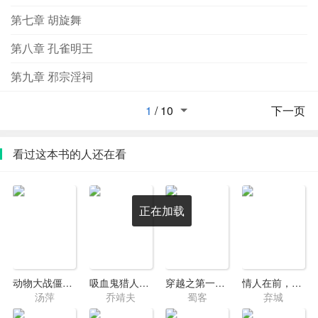
第七章 胡旋舞
第八章 孔雀明王
第九章 邪宗淫祠
1
/
10
下一页
看过这本书的人还在看
正在加载
动物大战僵尸6·快乐游园会
吸血鬼猎人日志4·华丽妖杀团
穿越之第一夫君
情人在前，魔鬼在后
汤萍
乔靖夫
蜀客
弃城