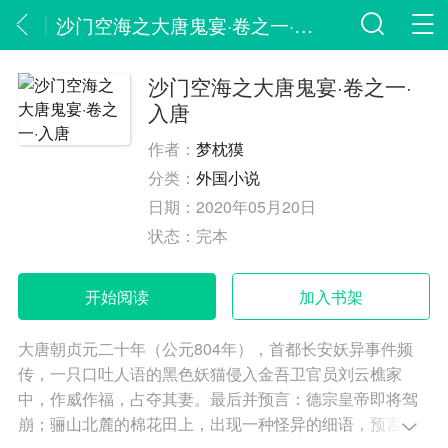
沙门空海之大唐鬼宴·卷之一·入唐
沙门空海之大唐鬼宴·卷之一·
入唐
作者：
梦枕獏
分类：
外国小说
日期：
2020年05月20日
状态：
完本
开始阅读
加入书架
大唐朝贞元二十年（公元804年），首都长安妖异事件频
传，一只口吐人语的黑色妖猫侵入金吾卫官员刘云樵家
中，作威作福，占夺其妻。最后并预言：德宗皇帝即将驾
崩；骊山北麓的棉花田上，出现一种怪异的细语，预言德