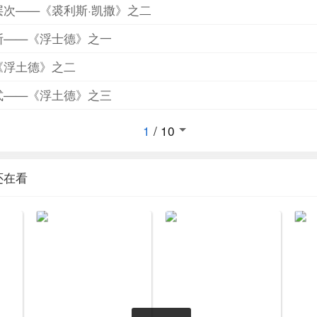
层次——《裘利斯·凯撒》之二
斯——《浮士德》之一
《浮土德》之二
式——《浮土德》之三
1
/
10
还在看