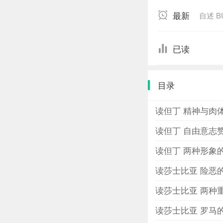
于灵魂的黑洞洞
最新
自述 
种理念。我相信
我的领域，是艺
基石，让身体处
已读
目录
读但丁 精神与肉
读但丁 自由意志
读但丁 两种形象
读莎士比亚 险恶
读莎士比亚 两种
读莎士比亚 罗马