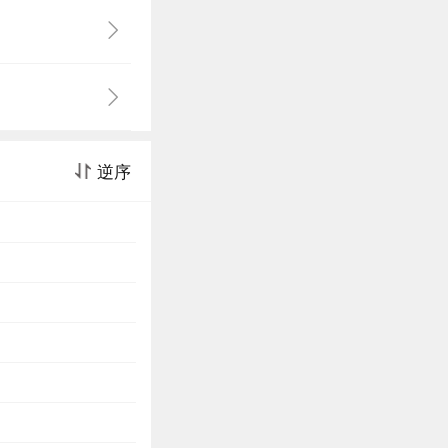
批评写作也基于这
最高发挥的人。
便是抽掉脚下的
逆序