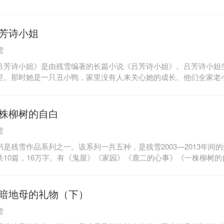
芳诗小姐
雪
吕芳诗小姐》是由残雪编著的长篇小说《吕芳诗小姐》。吕芳诗小姐
里。那时她是一只丑小鸭，家里没有人来关心她的成长。他们全家老
房子里，那里头有温暖也有恐怖。吕芳诗小姐才21岁，已经经历过了
里，地毯商人曾老六并不是最能刺激她感官的那一类，而是——怎么
透的类型。每当曾老六谈起新疆的某个地方，某个人，某处景物，吕
株柳树的自白
的记忆之中。她有同样的记忆，这太不可思议了。是激情打通了他们
雪
将新疆称之为他“疗伤的地方”。不过对于她来说，那里并不是疗伤的
乡”。她一直是这样认为的，她渴望在漫漫黄沙之中，在陌生的语境
书是残雪作品系列之一。该系列一共五种，是残雪2003—2013年间
的情人不止一个，但她每次在那边都只思念其中一个。这一次她将思
共10篇，16万字。有《鬼屋》《家园》《鹿二的心事》《一株柳树
活方式是否可能呢？这个问题总是回到我们每日的生活之中。在这栋
鲇鱼套》《道具》《爱思索的男子》《马》《去旅行》《旧居》《垂
里，她的倩影融化在朦胧的气流中，给我们每个居民的思考带来某种
瑰花》等篇目。这些作品是首次整体结集出版。残雪是以短篇小说打
，这些奇思异想的篇什，短则几千字，长则一万多字。它们大多描写
暗地母的礼物（下）
特性的体验。细细品味，可以感悟到残雪文字中浓郁的先锋意味和独
雪
先锋派作家的权威代表被海外评论家认为是中国最有创造力的作家她
版最多的中国女作家残雪2003—2013年间短篇小说全集首次整体亮