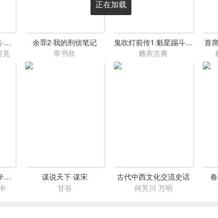
正在加载
希区柯克悬念故事集·死亡面孔
余罪2·我的刑侦笔记
鬼吹灯前传1·魁星踢斗之夜帝王陵
首席
柯克
常书欣
糖衣古典
我曾这样寂寞生活·辛波斯卡诗选2
谋说天下·谋宋
古代中西文化交流史话
春
卡
甘谷
何芳川 万明