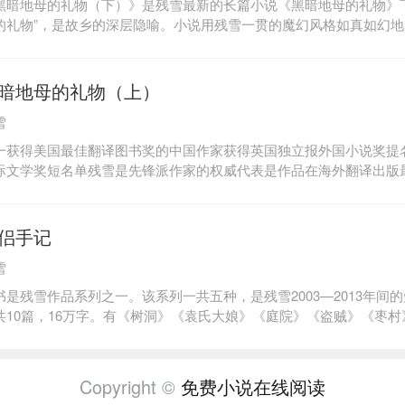
黑暗地母的礼物（下）》是残雪最新的长篇小说《黑暗地母的礼物》
入，像一把无柄的剑一样进入地层垂直向下运行。有时候我也想过，
的礼物”，是故乡的深层隐喻。小说用残雪一贯的魔幻风格如真如幻
够诱使人不断猜测下去，却始终到达不了谜底的谜语？那将是何等的
的心灵宇宙。故事发生在一个叫五里渠小学的偏僻学校里，小说塑造
的一件事啊！——残雪
、雨田、小曼、云伯、沙门等一系列性格鲜明的角色。通过独特对话
人性矛盾，使得读者可以感受到一种返璞归真，进而探索灵魂、探索
暗地母的礼物（上）
者走进这种深层阅读与很好思考。本书描述的，是大时代的小事情。
雪
通树叶的构造感受出整个宇宙的图型；通过对各种民间琐事的叙述将
的世界重新化为一个整体，使各色小人物成为这个整体的中心，使他
一获得美国最佳翻译图书奖的中国作家获得英国独立报外国小说奖提
。
际文学奖短名单残雪是先锋派作家的权威代表是作品在海外翻译出版
外评论家称为中国最具有创造力的作家残雪最好读的先锋小说接连在
重量级长篇小说《黑暗地母的礼物》是残雪最新的长篇小说。“黑暗地
深层隐喻。小说用残雪一贯的魔幻风格如真如幻地展现了人物曲折幽
侣手记
生在一个叫五里渠小学的偏僻学校里，小说塑造了煤永老师、张丹织
雪
、沙门等一系列性格鲜明的角色。通过独特对话来泄露人物深层个性
可以感受到一种返璞归真，进而探索灵魂、探索自然，在探索中引导
书是残雪作品系列之一。该系列一共五种，是残雪2003—2013年间
与极致思考。本书描述的，是大时代的小事情。作者的野心是从一片
共10篇，16万字。有《树洞》《袁氏大娘》《庭院》《盗贼》《枣
整个宇宙的图型；通过对各种民间琐事的叙述将那长久以来被人为割
龟》《暗夜》《末世爱情》《小姑娘黄花》《月光之舞》等篇目。这
整体，使各色小人物成为这个整体的中心，使他们的表演具有宇宙性
出版。残雪是以短篇小说打开与读者的沟通渠道的，这些奇思异想的
则一万多字。它们大多描写底层人们对生活充满独特性的体验。细细
Copyright ©
免费小说在线阅读
文字中浓郁的先锋意味和独特的文学情怀。残雪是先锋派作家的权威