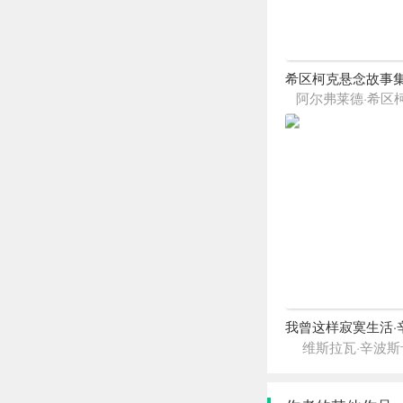
阿尔弗莱德·希区
维斯拉瓦·辛波斯