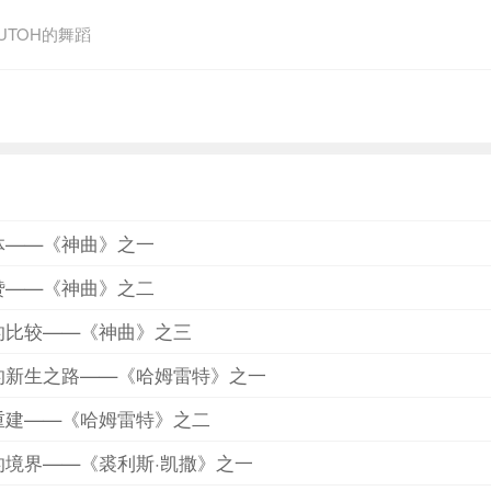
的处所；它在世俗之上，虚无之下的中间地带。”残雪的文学
BUTOH的舞蹈
艺术是人的本能，艺术工作者就是将本能通过强力抑制以达到
术工作者的共同领域。当我进入这个领域时，我做的第一件事
于悬浮的自由状态，然后才是有些神秘的冲刺。
体——《神曲》之一
赞——《神曲》之二
的比较——《神曲》之三
的新生之路——《哈姆雷特》之一
重建——《哈姆雷特》之二
的境界——《裘利斯·凯撒》之一