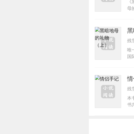
《
切
母
能
微
妙
织
和
黑
读
残
普
裂
唯
性
国
海
部
的
情
发
残
伯
者
本
读
书
出
《
个
集
长
雪