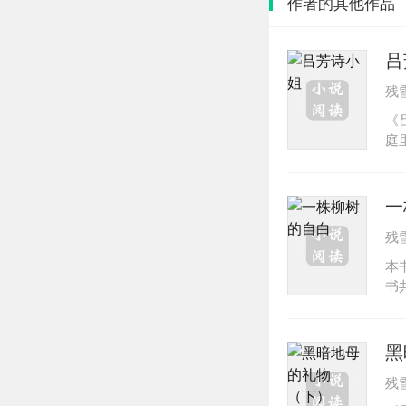
作者的其他作品
吕
残
《
庭
的
忆
不
一
们
残
六
之
本
她
书
生
《
楼
玫
的
黑
独
残
是
出