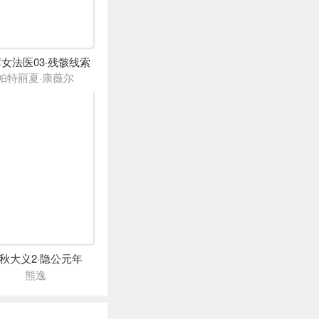
女法医03·残骸线索
帕特丽夏·康薇尔
秋大义2·隐公元年
熊逸