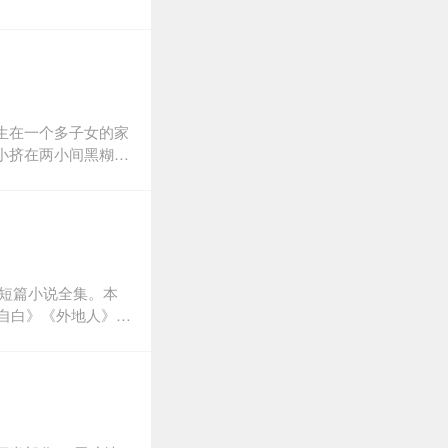
生在一个多子女的家
小挤在两小间黑糊糊
一些男人。在她的记
说呢，而是一个捉摸
芳诗便沉醉在关于它
之间的记忆吗？曾老
地方，而是一个“温柔
里思念她的情人们。
的短篇小说全集。本
念谁？吕芳诗小姐的
的自白》《外地人》
楼，还有其他的贫民
直运动》《医院里的
目的性。
开与读者的沟通渠道
底层人们对生活充满
特的文学情怀。残雪
是作品在海外被翻译
相我的短篇的功能是