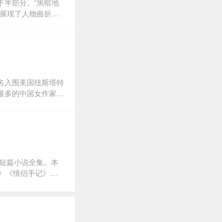
下半部分。“黑暗地
也许它们竟然是那种
地展现了人物曲折幽
糟糕，却又是多么美
了煤永老师、张丹
来泄露人物深层个性
自然，在探索中引导
作者的野心是从一片
那长久以来被人为割
们的表演具有宇宙
名入围美国纽斯塔特
最多的中国女作家被
国际上获奖之后的首
母的礼物”，是故乡
微的心灵宇宙。故事
、雨田、小曼、云
和人性矛盾，使得读
读者走进这种深层阅
的短篇小说全集。本
普通树叶的构造感受
村》《情侣手记》
裂的世界重新化为一
些作品是首次整体结
。
篇什，短则几千字，
品味，可以感悟到残
代表被海外评论家认