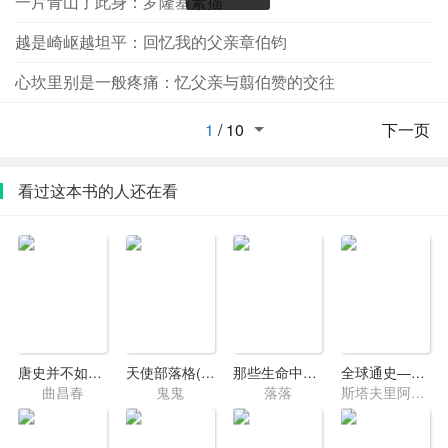
一片青山了此身：罗隆基素描
越是崎岖越坦平：回忆我的父亲章伯钧
心坎里别是一般疼痛：忆父亲与翦伯赞的交往
1
/
10
下一页
看过这本书的人还在看
唐史并不如烟4·开元盛世
天使部落格(不爱我太不够意思了吧)
那些生命中温暖而美好的事情
全球通史——1500年以后的世界
曲昌春
鬼鬼
落落
斯塔夫里阿诺斯