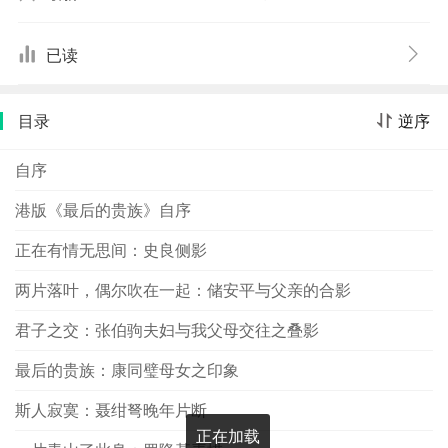
人。这些人，有的深邃如海，有的浅白如溪。前者如罗隆
基、聂绀驽，后者如潘素、罗仪凤。他（她）们有才、有
已读
德、有能，个个心比天高、命比纸薄。作者凭借自己独特
的人生经历，深切的体验观察，出众的文学才华，刻画了
目录
逆序
当代几位著名人物的性格和命运，为历史留下了珍贵的侧
影。如此厚重的文学，实不多见。发噱处令人喷饭，艰厄
自序
时使人鼻酸，深刻处让人心灵震撼，相濡以沫时又令人眼
眶湿润。既具较高的文学价值，又足称“以史为鉴”的教材。
港版《最后的贵族》自序
正在有情无思间：史良侧影
两片落叶，偶尔吹在一起：储安平与父亲的合影
君子之交：张伯驹夫妇与我父母交往之叠影
最后的贵族：康同璧母女之印象
斯人寂寞：聂绀弩晚年片断
正在加载