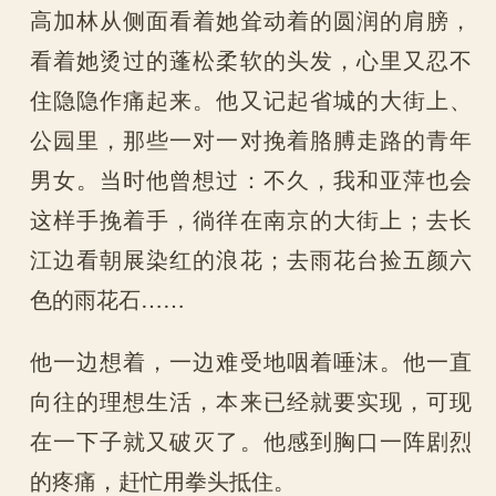
高加林从侧面看着她耸动着的圆润的肩膀，
看着她烫过的蓬松柔软的头发，心里又忍不
住隐隐作痛起来。他又记起省城的大街上、
公园里，那些一对一对挽着胳膊走路的青年
男女。当时他曾想过：不久，我和亚萍也会
这样手挽着手，徜徉在南京的大街上；去长
江边看朝展染红的浪花；去雨花台捡五颜六
色的雨花石……
他一边想着，一边难受地咽着唾沫。他一直
向往的理想生活，本来已经就要实现，可现
在一下子就又破灭了。他感到胸口一阵剧烈
的疼痛，赶忙用拳头抵住。