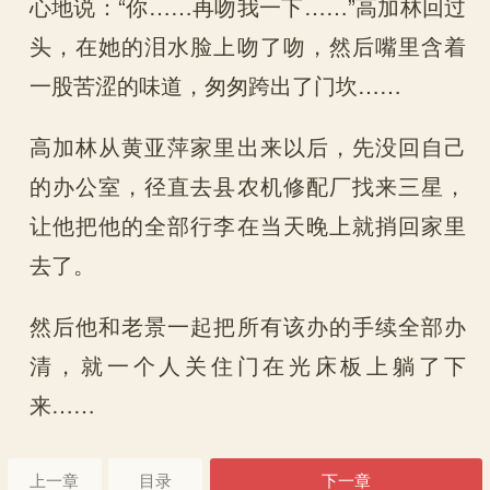
心地说：“你……再吻我一下……”高加林回过
头，在她的泪水脸上吻了吻，然后嘴里含着
一股苦涩的味道，匆匆跨出了门坎……
高加林从黄亚萍家里出来以后，先没回自己
的办公室，径直去县农机修配厂找来三星，
让他把他的全部行李在当天晚上就捎回家里
去了。
然后他和老景一起把所有该办的手续全部办
清，就一个人关住门在光床板上躺了下
来……
上一章
目录
下一章