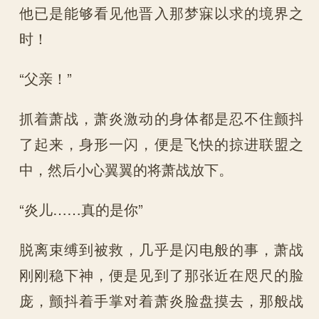
他已是能够看见他晋入那梦寐以求的境界之
时！
“父亲！”
抓着萧战，萧炎激动的身体都是忍不住颤抖
了起来，身形一闪，便是飞快的掠进联盟之
中，然后小心翼翼的将萧战放下。
“炎儿……真的是你”
脱离束缚到被救，几乎是闪电般的事，萧战
刚刚稳下神，便是见到了那张近在咫尺的脸
庞，颤抖着手掌对着萧炎脸盘摸去，那般战