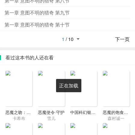
第一章 意图不明的猎奇 第八节
第一章 意图不明的猎奇 第九节
第一章 意图不明的猎奇 第十节
1
/
10
下一页
看过这本书的人还在看
正在加载
恶魔之吻：番外篇
恶魔使令·守护
中国科幻银河奖获奖作品集（第十五至十六届）
恶魔的饱食——日本731细菌战部队揭秘
卡希布
雪儿
森村诚一