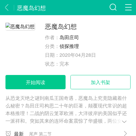
恶魔岛幻想
恶魔岛幻想
作者：
岛田庄司
分类：
侦探推理
日期：
2020年04月28日
状态：
完本
开始阅读
加入书架
从恐龙灭绝之谜到南瓜王国奇遇，恶魔岛上究竟隐藏着什
么秘密？岛田庄司构思二十年的巨著，颠覆现代常识的超
本格推理！二战的阴云笼罩欧洲，大洋彼岸的美国似乎还
一派祥和。突如其来的连环命案震惊了华盛顿，两位女性
的尸体均遭到意图不明的猎奇性损毁，而动机似乎与重力
最新
尾声 第二节
学研究及恐龙灭亡之谜有关……在全美安保最严密的监狱