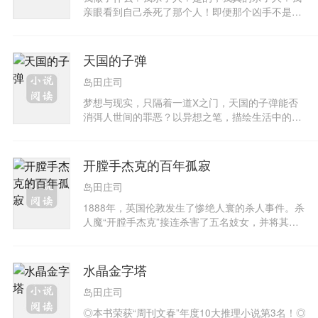
亲眼看到自己杀死了那个人！即便那个凶手不是
我，也一定是我的灵魂！
天国的子弹
岛田庄司
梦想与现实，只隔着一道X之门，天国的子弹能否
消弭人世间的罪恶？以异想之笔，描绘生活中的小
感动！爱情、友情、亲情，才是写不尽的主
题！“找到X之门，门背后就是你要的幸福。”怀揣
着明星梦的美丽少女，听到这样的预言而兴奋不
开膛手杰克的百年孤寂
已，满怀希望地踏上寻找之路，等待她的会不会只
岛田庄司
是另一个梦？传说首都高速公路路边的拦杆上，坐
着一个男子，观察每个经过的人。坦荡的人会对这
1888年，英国伦敦发生了惨绝人寰的杀人事件。杀
样的传说一笑置之，就怕谁心中有鬼。喜爱摄影的
人魔“开膛手杰克”接连杀害了五名妓女，并将其剖
退休老人，每日都从同一个角度拍摄夕阳照。他的
腹后挖出内脏。他在公然寄信挑衅警方后从此销声
儿子随意翻看相册时，竟发现其中几张照片里的自
匿迹，成为当时未解之谜。1988年9月，时空变换
由女神雕像，双眼放光。为探究女神眼睛为何发
到百年后的西柏林，在市区深夜的巷弄中响起的骇
水晶金字塔
光，父子俩引来了天国的子弹。来自天国的子弹能
人惨叫声，从地狱中归来的“开膛手”再次拉开连续
否消弭人间的罪恶？岛田庄司尝试不同风格的短篇
岛田庄司
杀人的序幕……
作品，看似异想天开，读后令人唏嘘。
◎本书荣获“周刊文春”年度10大推理小说第3名！◎