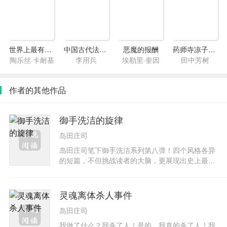
世界上最有魅力的妻子
中国古代法制史话
恶魔的报酬
药师寺凉子怪奇事件簿1·魔天楼
陶乐丝·卡耐基
李用兵
埃勒里·奎因
田中芳树
作者的其他作品
御手洗洁的旋律
岛田庄司
岛田庄司笔下御手洗洁系列第八弹！四个风格各异
的短篇，不但挑战读者的大脑，更展现出史上最具
性格的侦探不为人知的心路历程。餐馆洗手间的便
池为什么会一而再，再而三地失踪？公司名牌为什
么连中十二发子弹，而对面大楼里又为什么出现幽
灵魂离体杀人事件
灵绘画？御手洗洁与石冈的圣诞节有什么令人难忘
岛田庄司
的片段？在御手洗洁关于日本的回忆中，心中最深
刻的情感是关于谁的？
我做了什么？我杀了人！是的，我真的杀了人！我