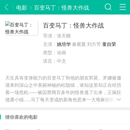
电影
百变马丁：怪兽大作战
百变马丁：怪兽大作战
导演：
张天晓
主演：
姚培华
秦紫翼 刘方芳
童自荣
类型：
动画
语言：
中文
天生具有变身能力的百变马丁和他的朋友郭莫、罗娜被邀
请来到深山之中美丽神秘的松隐镇，谁知这里却正在经历
着一场危机——被囚禁两百多年的怪兽逃了出来，正疯狂
侵袭小镇......马丁每天变成的新角色惹来一大堆麻烦和奇
遇，就在马丁三人组误打误撞之中，一个惊天大秘密逐渐
浮出水面...... 故事惊险、悬疑、奇幻、温暖，在历险
猜你喜欢的电影
过程中，曾为自己变身而苦恼的马丁领悟到：享受不完
美，开心做自己。