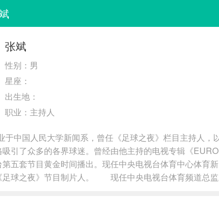
斌
张斌
性别：
男
星座：
出生地：
职业：
主持人
毕业于中国人民大学新闻系，曾任《足球之夜》栏目主持人，
吸引了众多的各界球迷。曾经由他主持的电视专辑《EURO 
台第五套节目黄金时间播出。现任中央电视台体育中心体育新
《足球之夜》节目制片人。 现任中央电视台体育频道总监
闻类和足球节目的组织制作，2008年北京奥运会新闻专题节.