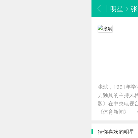
明星
张
张斌，1991年
力独具的主持风格
题》在中央电视
《体育新闻》、
电视台体育频道新
猜你喜欢的明星